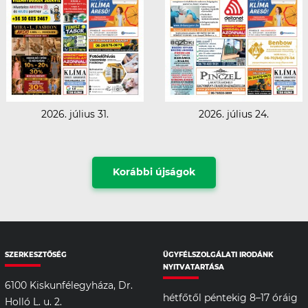
2026. július 31.
2026. július 24.
Korábbi újságok
SZERKESZTŐSÉG
ÜGYFÉLSZOLGÁLATI IRODÁNK
NYITVATARTÁSA
6100 Kiskunfélegyháza, Dr.
hétfőtől péntekig 8–17 óráig
Holló L. u. 2.