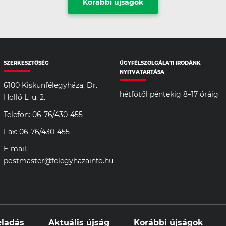
Korábbi újságok
SZERKESZTŐSÉG
ÜGYFÉLSZOLGÁLATI IRODÁNK
NYITVATARTÁSA
6100 Kiskunfélegyháza, Dr.
hétfőtől péntekig 8–17 óráig
Holló L. u. 2.
Telefon: 06-76/430-455
Fax: 06-76/430-455
E-mail:
postmaster@felegyhazainfo.hu
eladás
Aktuális újság
Korábbi újságok