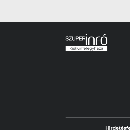
Kiskunfélegyháza
Hirdetésf