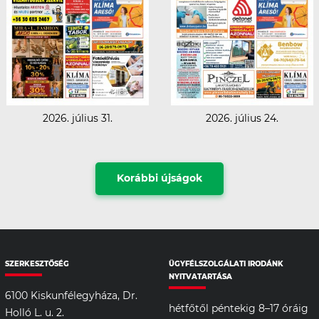
2026. július 31.
2026. július 24.
Korábbi újságok
SZERKESZTŐSÉG
ÜGYFÉLSZOLGÁLATI IRODÁNK
NYITVATARTÁSA
6100 Kiskunfélegyháza, Dr.
hétfőtől péntekig 8–17 óráig
Holló L. u. 2.